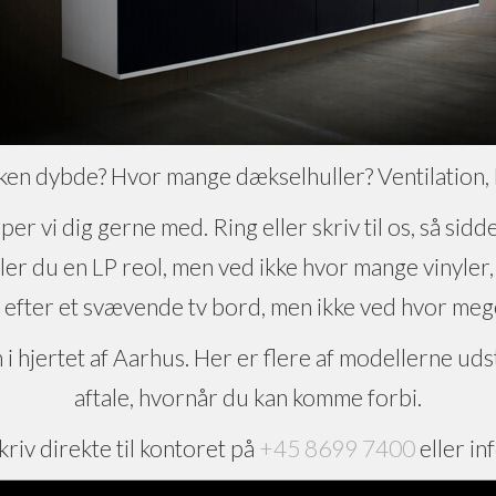
lken dybde? Hvor mange dækselhuller? Ventilation, L
er vi dig gerne med. Ring eller skriv til os, så sid
er du en LP reol, men ved ikke hvor mange vinyler, d
 efter et svævende tv bord, men ikke ved hvor me
 hjertet af Aarhus. Her er flere af modellerne udsti
aftale, hvornår du kan komme forbi.
kriv direkte til kontoret på
+45 8699 7400
eller i