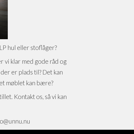
P hul eller stoflåger?
der vi klar med gode råd og
er er plads til? Det kan
get møblet kan bære?
llet. Kontakt os, så vi kan
nfo@unnu.nu