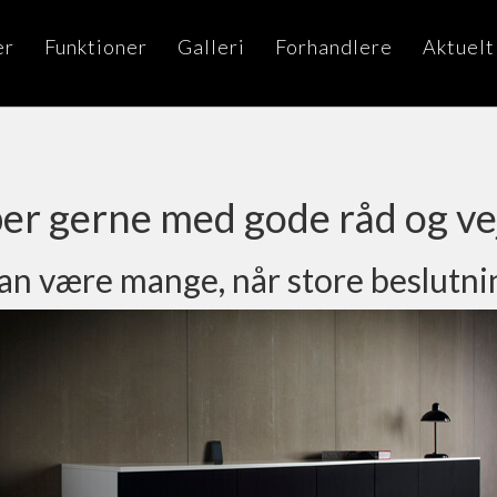
er
Funktioner
Galleri
Forhandlere
Aktuelt
per gerne med gode råd og ve
n være mange, når store beslutnin