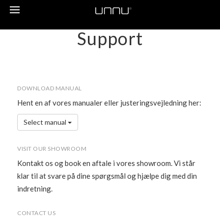
Toggle
navigation
Support
DOWNLOAD MANUAL
Hent en af vores manualer eller justeringsvejledning her:
Select manual
VISIT OUR SHOWROOM
Kontakt os og book en aftale i vores showroom. Vi står
klar til at svare på dine spørgsmål og hjælpe dig med din
indretning.
CONTACT US