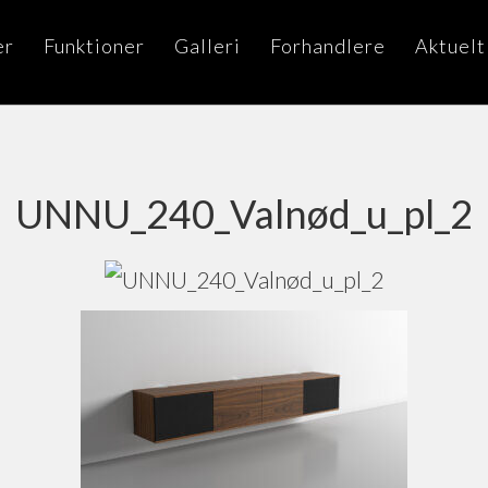
er
Funktioner
Galleri
Forhandlere
Aktuelt
UNNU_240_Valnød_u_pl_2