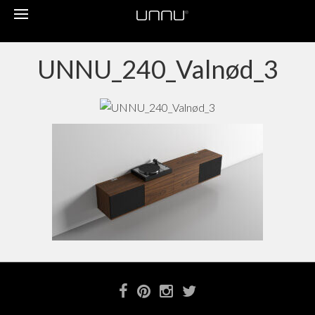
Toggle
navigation
UNNU_240_Valnød_3