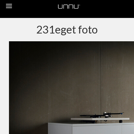
Toggle
navigation
231eget foto