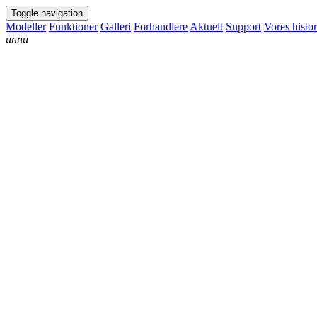
Toggle navigation
Modeller
Funktioner
Galleri
Forhandlere
Aktuelt
Support
Vores histor
unnu