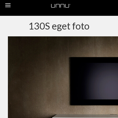
Toggle
navigation
130S eget foto