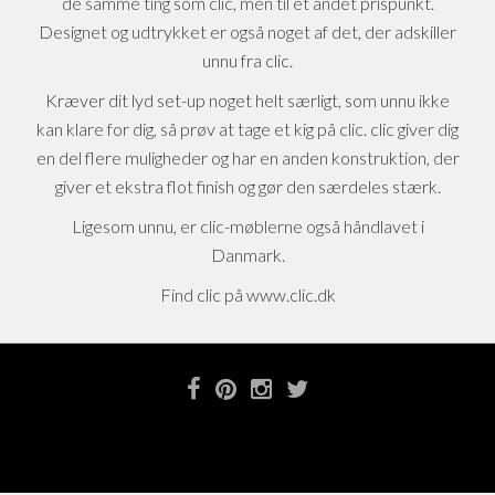
de samme ting som clic, men til et andet prispunkt.
Designet og udtrykket er også noget af det, der adskiller
unnu fra clic.
Kræver dit lyd set-up noget helt særligt, som unnu ikke
kan klare for dig, så prøv at tage et kig på clic. clic giver dig
en del flere muligheder og har en anden konstruktion, der
giver et ekstra flot finish og gør den særdeles stærk.
Ligesom unnu, er clic-møblerne også håndlavet i
Danmark.
Find clic på www.clic.dk